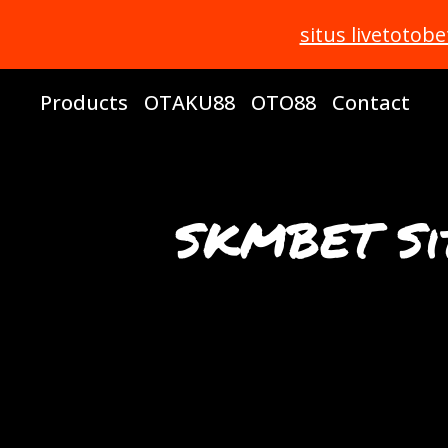
situs livetotobe
Products
OTAKU88
OTO88
Contact
SKMBET Sit