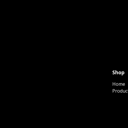
Shop
Home
Produc