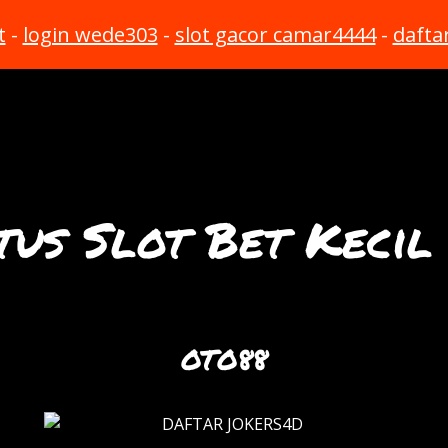
t
-
login wede303
-
slot gacor camar4444
-
daftar
us Slot Bet Kecil
OTO88